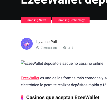
Gambling News
Gambling Technology
by
Jose Puli
7 meses ago
318
EzeeWallet
es una de las formas más cómodas y se
electrónico le permite realizar depósitos rápida y 
Casinos que aceptan EzeeWallet