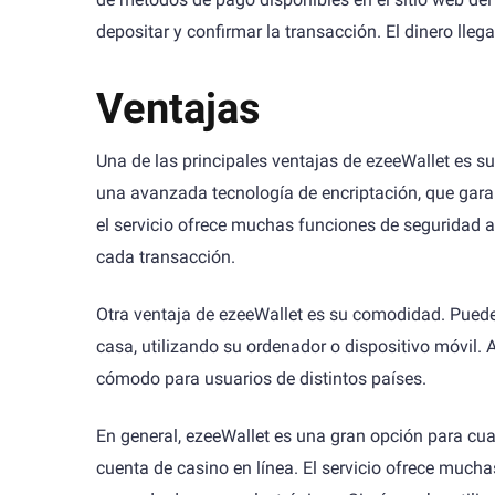
depositar y confirmar la transacción. El dinero llega
Ventajas
Una de las principales ventajas de ezeeWallet es su
una avanzada tecnología de encriptación, que garan
el servicio ofrece muchas funciones de seguridad a
cada transacción.
Otra ventaja de ezeeWallet es su comodidad. Pue
casa, utilizando su ordenador o dispositivo móvil. 
cómodo para usuarios de distintos países.
En general, ezeeWallet es una gran opción para c
cuenta de casino en línea. El servicio ofrece mucha