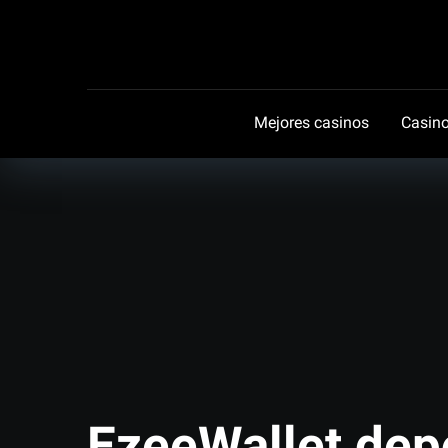
Mejores casinos
Casin
EzeeWallet depó