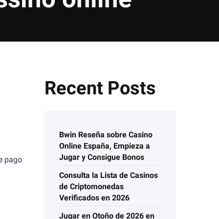
Recent Posts
Bwin Reseña sobre Casino
Online España, Empieza a
Jugar y Consigue Bonos
de pago
Consulta la Lista de Casinos
de Criptomonedas
Verificados en 2026
Jugar en Otoño de 2026 en