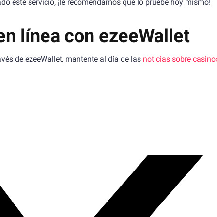
zado este servicio, ¡le recomendamos que lo pruebe hoy mismo!
en línea con ezeeWallet
vés de ezeeWallet, mantente al día de las
noticias sobre casino