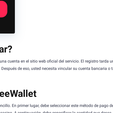
ar?
na cuenta en el sitio web oficial del servicio. El registro tarda 
Después de eso, usted necesita vincular su cuenta bancaria o t
zeeWallet
llo. En primer lugar, debe seleccionar este método de pago de 
 casino. A continuación, debe especificar la cantidad que desea