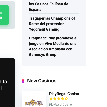
los Casinos En línea de
Espana
ar
ra
Tragaperras Champions of
Rome del proveedor
Yggdrasil Gaming
Pragmatic Play promueve el
juego en Vivo Mediante una
Asociación Ampliada con
Gamesys Group
s
New Casinos
 la
l
PlayRegal Casino
PlayRegal Casino