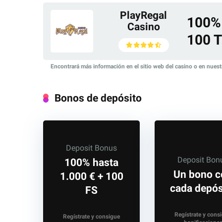
PlayRegal
100% 
Casino
100 T
Encontrará más información en el sitio web del casino o en nuestro
Bonos de depósito
Deposit Bonus
Deposit Bon
100% hasta
Un bono c
1.000 € + 100
cada depós
FS
Regístrate y cons
Regístrate y consigue