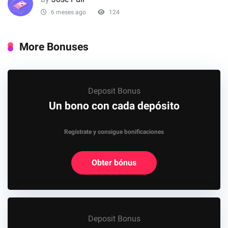
6 meses ago
124
More Bonuses
Deposit Bonus
Un bono con cada depósito
Regístrate y consigue bonificaciones
Obter bónus
Deposit Bonus