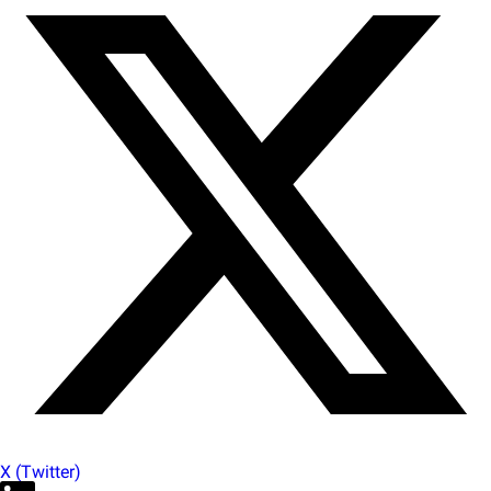
X (Twitter)