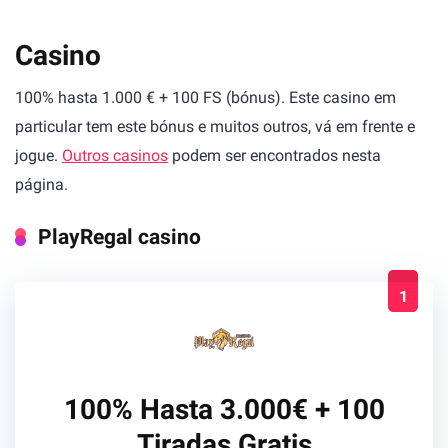
Casino
100% hasta 1.000 € + 100 FS (bónus). Este casino em
particular tem este bónus e muitos outros, vá em frente e
jogue.
Outros casinos
podem ser encontrados nesta
página.
PlayRegal casino
1
100% Hasta 3.000€ + 100
Tiradas Gratis