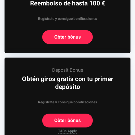
Reembolso de hasta 100 €
Regístrate y consigue bonificaciones
Obter bónus
Deposit Bonus
Obtén giros gratis con tu primer
depósito
Regístrate y consigue bonificaciones
Obter bónus
T&Cs Apply