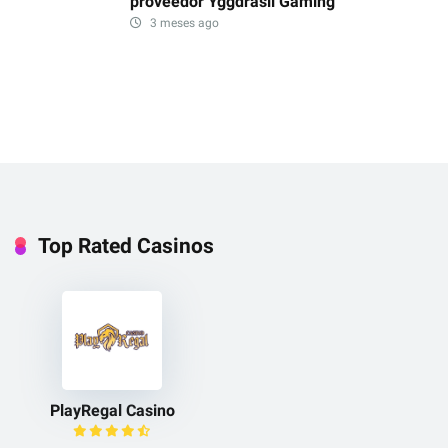
proveedor Yggdrasil Gaming
3 meses ago
Top Rated Casinos
PlayRegal Casino