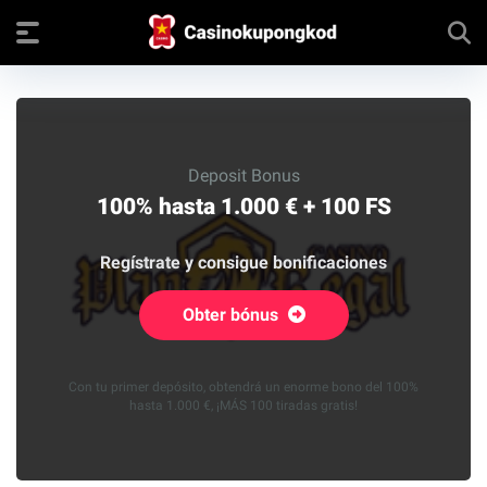
Deposit Bonus
100% hasta 1.000 € + 100 FS
Regístrate y consigue bonificaciones
Obter bónus
Con tu primer depósito, obtendrá un enorme bono del 100%
hasta 1.000 €, ¡MÁS 100 tiradas gratis!