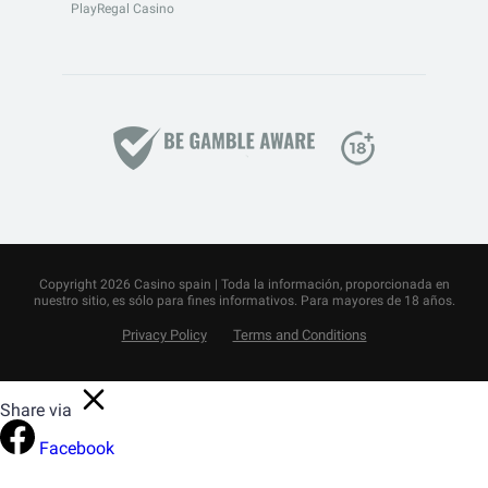
PlayRegal Casino
Copyright 2026 Casino spain | Toda la información, proporcionada en
nuestro sitio, es sólo para fines informativos. Para mayores de 18 años.
Privacy Policy
Terms and Conditions
Share via
Facebook