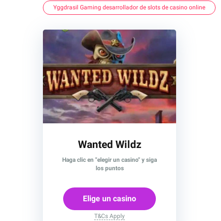
Yggdrasil Gaming desarrollador de slots de casino online
Wanted Wildz
Haga clic en "elegir un casino" y siga
los puntos
Elige un casino
T&Cs Apply