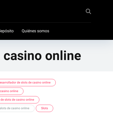
depósito
Quiénes somos
 casino online
sarrollador de slots de casino online
casino online
de slots de casino online
slots de casino online
Slots