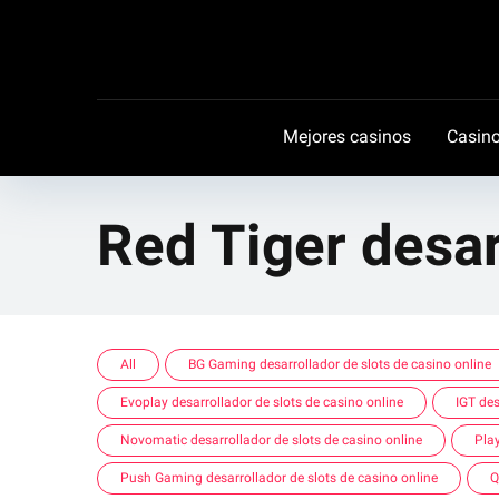
Mejores casinos
Casin
Red Tiger desar
All
BG Gaming desarrollador de slots de casino online
Evoplay desarrollador de slots de casino online
IGT des
Novomatic desarrollador de slots de casino online
Play
Push Gaming desarrollador de slots de casino online
Q