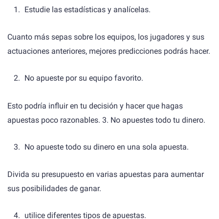
Estudie las estadísticas y analícelas.
Cuanto más sepas sobre los equipos, los jugadores y sus
actuaciones anteriores, mejores predicciones podrás hacer.
No apueste por su equipo favorito.
Esto podría influir en tu decisión y hacer que hagas
apuestas poco razonables. 3. No apuestes todo tu dinero.
No apueste todo su dinero en una sola apuesta.
Divida su presupuesto en varias apuestas para aumentar
sus posibilidades de ganar.
utilice diferentes tipos de apuestas.