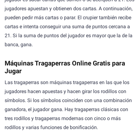
jugadores apuestan y obtienen dos cartas. A continuación,
pueden pedir más cartas o parar. El crupier también recibe
cartas e intenta conseguir una suma de puntos cercana a
21. Si la suma de puntos del jugador es mayor que la de la
banca, gana.
Máquinas Tragaperras Online Gratis para
Jugar
Las tragaperras son máquinas tragaperras en las que los
jugadores hacen apuestas y hacen girar los rodillos con
símbolos. Si los símbolos coinciden con una combinación
ganadora, el jugador gana. Hay tragaperras clásicas con
tres rodillos y tragaperras modernas con cinco o más
rodillos y varias funciones de bonificación.