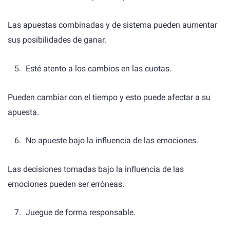
Las apuestas combinadas y de sistema pueden aumentar
sus posibilidades de ganar.
Esté atento a los cambios en las cuotas.
Pueden cambiar con el tiempo y esto puede afectar a su
apuesta.
No apueste bajo la influencia de las emociones.
Las decisiones tomadas bajo la influencia de las
emociones pueden ser erróneas.
Juegue de forma responsable.