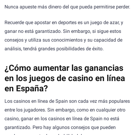
Nunca apueste más dinero del que pueda permitirse perder.
Recuerde que apostar en deportes es un juego de azar, y
ganar no está garantizado. Sin embargo, si sigue estos
consejos y utiliza sus conocimientos y su capacidad de
análisis, tendrá grandes posibilidades de éxito.
¿Cómo aumentar las ganancias
en los juegos de casino en línea
en España?
Los casinos en línea de Spain son cada vez más populares
entre los jugadores. Sin embargo, como en cualquier otro
casino, ganar en los casinos en línea de Spain no está
garantizado. Pero hay algunos consejos que pueden