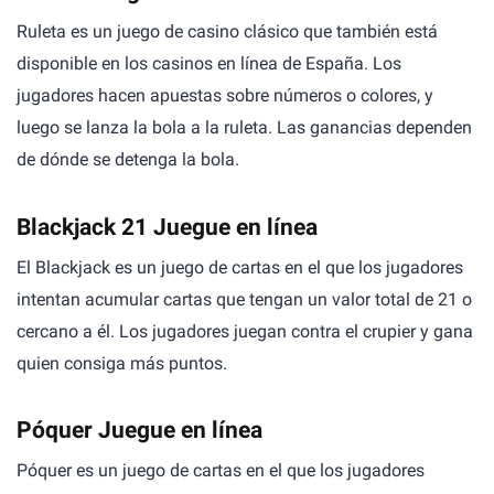
Ruleta es un juego de casino clásico que también está
disponible en los casinos en línea de España. Los
jugadores hacen apuestas sobre números o colores, y
luego se lanza la bola a la ruleta. Las ganancias dependen
de dónde se detenga la bola.
Blackjack 21 Juegue en línea
El Blackjack es un juego de cartas en el que los jugadores
intentan acumular cartas que tengan un valor total de 21 o
cercano a él. Los jugadores juegan contra el crupier y gana
quien consiga más puntos.
Póquer Juegue en línea
Póquer es un juego de cartas en el que los jugadores