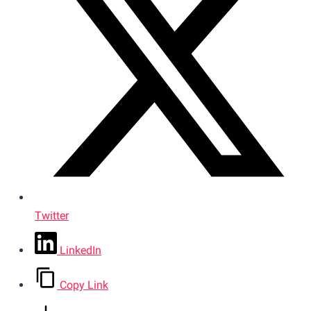
Twitter
LinkedIn
Copy Link