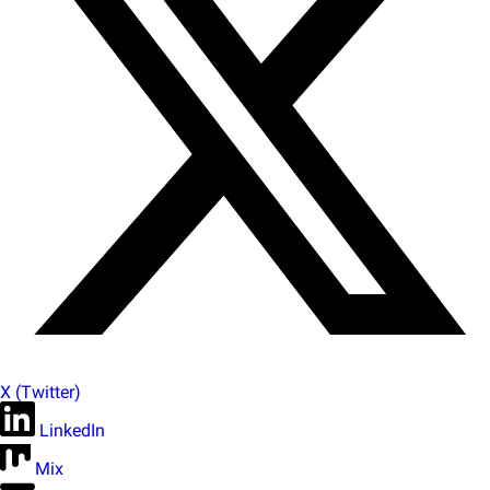
X (Twitter)
LinkedIn
Mix