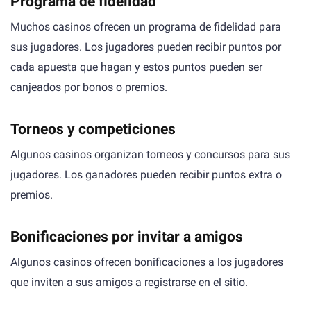
Programa de fidelidad
Muchos casinos ofrecen un programa de fidelidad para
sus jugadores. Los jugadores pueden recibir puntos por
cada apuesta que hagan y estos puntos pueden ser
canjeados por bonos o premios.
Torneos y competiciones
Algunos casinos organizan torneos y concursos para sus
jugadores. Los ganadores pueden recibir puntos extra o
premios.
Bonificaciones por invitar a amigos
Algunos casinos ofrecen bonificaciones a los jugadores
que inviten a sus amigos a registrarse en el sitio.