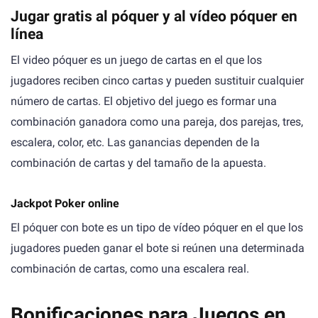
Jugar gratis al póquer y al vídeo póquer en
línea
El video póquer es un juego de cartas en el que los
jugadores reciben cinco cartas y pueden sustituir cualquier
número de cartas. El objetivo del juego es formar una
combinación ganadora como una pareja, dos parejas, tres,
escalera, color, etc. Las ganancias dependen de la
combinación de cartas y del tamaño de la apuesta.
Jackpot Poker online
El póquer con bote es un tipo de vídeo póquer en el que los
jugadores pueden ganar el bote si reúnen una determinada
combinación de cartas, como una escalera real.
Bonificaciones para Juegos en