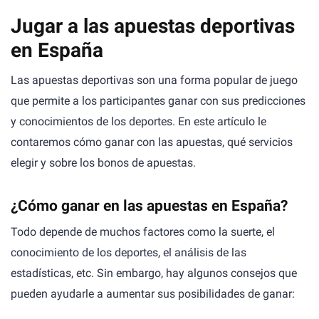
Jugar a las apuestas deportivas
en España
Las apuestas deportivas son una forma popular de juego
que permite a los participantes ganar con sus predicciones
y conocimientos de los deportes. En este artículo le
contaremos cómo ganar con las apuestas, qué servicios
elegir y sobre los bonos de apuestas.
¿Cómo ganar en las apuestas en España?
Todo depende de muchos factores como la suerte, el
conocimiento de los deportes, el análisis de las
estadísticas, etc. Sin embargo, hay algunos consejos que
pueden ayudarle a aumentar sus posibilidades de ganar: