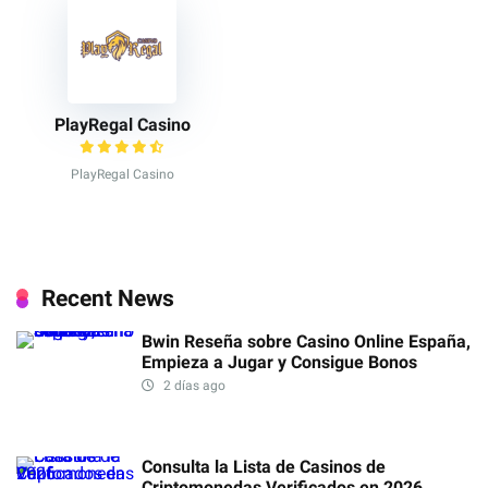
PlayRegal Casino
PlayRegal Casino
Recent News
Bwin Reseña sobre Casino Online España,
Empieza a Jugar y Consigue Bonos
2 días ago
Consulta la Lista de Casinos de
Criptomonedas Verificados en 2026