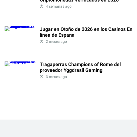
4 semanas ago
Jugar en Otoño de 2026 en los Casinos En
línea de Espana
2 meses ago
Tragaperras Champions of Rome del
proveedor Yggdrasil Gaming
3 meses ago