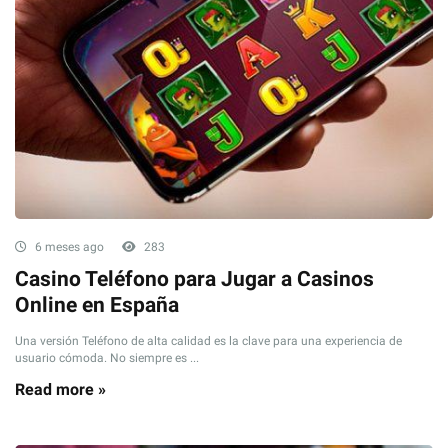
6 meses ago
283
Casino Teléfono para Jugar a Casinos
Online en España
Una versión Teléfono de alta calidad es la clave para una experiencia de
usuario cómoda. No siempre es ...
Read more »