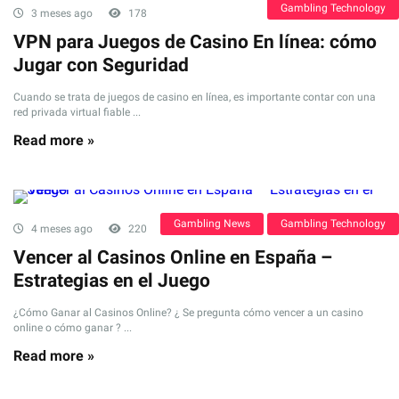
Gambling Technology
3 meses ago
178
VPN para Juegos de Casino En línea: cómo
Jugar con Seguridad
Cuando se trata de juegos de casino en línea, es importante contar con una
red privada virtual fiable ...
Read more »
Gambling News
Gambling Technology
4 meses ago
220
Vencer al Casinos Online en España –
Estrategias en el Juego
¿Cómo Ganar al Casinos Online? ¿ Se pregunta cómo vencer a un casino
online o cómo ganar ? ...
Read more »