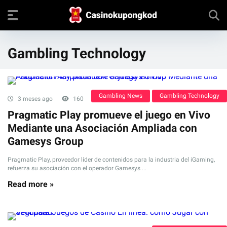
Gambling Technology
Gambling News
Gambling Technology
3 meses ago
160
Pragmatic Play promueve el juego en Vivo
Mediante una Asociación Ampliada con
Gamesys Group
Pragmatic Play, proveedor líder de contenidos para la industria del iGaming,
refuerza su asociación con el operador Gamesys ...
Read more »