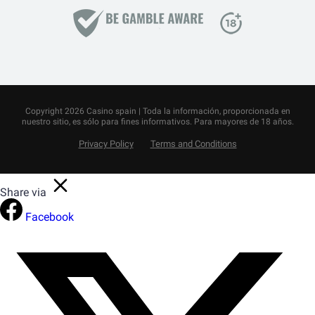
Copyright 2026 Casino spain | Toda la información, proporcionada en
nuestro sitio, es sólo para fines informativos. Para mayores de 18 años.
Privacy Policy
Terms and Conditions
Share via
Facebook