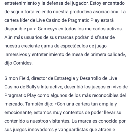
entretenimiento y la defensa del jugador. Estoy encantado
de seguir fortaleciendo nuestra productiva asociación». La
cartera líder de Live Casino de Pragmatic Play estará
disponible para Gamesys en todos los mercados activos.
Aún más usuarios de sus marcas podrán disfrutar de
nuestra creciente gama de espectáculos de juego
inmersivos y entretenimiento de mesa de primera calidad»,
dijo Cornides.
Simon Field, director de Estrategia y Desarrollo de Live
Casino de Bally’s Interactive, describió los juegos en vivo de
Pragmatic Play como algunos de los más reconocibles del
mercado. También dijo: «Con una cartera tan amplia y
emocionante, estamos muy contentos de poder llevar su
contenido a nuestros visitantes. La marca es conocida por
sus juegos innovadores y vanguardistas que atraen e