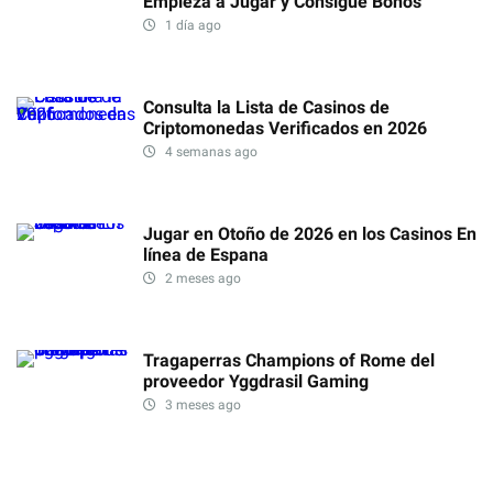
Empieza a Jugar y Consigue Bonos
1 día ago
Consulta la Lista de Casinos de
Criptomonedas Verificados en 2026
4 semanas ago
Jugar en Otoño de 2026 en los Casinos En
línea de Espana
2 meses ago
Tragaperras Champions of Rome del
proveedor Yggdrasil Gaming
3 meses ago