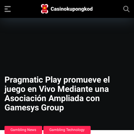
Pragmatic Play promueve el
juego en Vivo Mediante una
Asociación Ampliada con
Gamesys Group
Gambling News
Gambling Technology