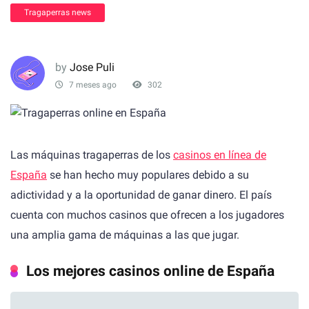
Tragaperras news
by
Jose Puli
7 meses ago
302
Las máquinas tragaperras de los
casinos en línea de
España
se han hecho muy populares debido a su
adictividad y a la oportunidad de ganar dinero. El país
cuenta con muchos casinos que ofrecen a los jugadores
una amplia gama de máquinas a las que jugar.
Los mejores casinos online de España