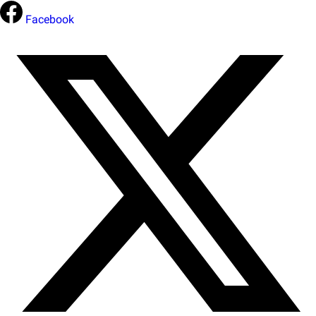
Facebook