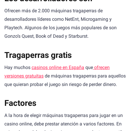
Ofrecen más de 2.000 máquinas tragaperras de
desarrolladores líderes como NetEnt, Microgaming y
Playtech. Algunos de los juegos más populares de son
Gonzo’s Quest, Book of Dead y Starburst.
Tragaperras gratis
Hay muchos
casinos online en España
que
ofrecen
versiones gratuitas
de máquinas tragaperras para aquellos
que quieran probar el juego sin riesgo de perder dinero.
Factores
A la hora de elegir máquinas tragaperras para jugar en un
casino online, debe prestar atención a varios factores. En