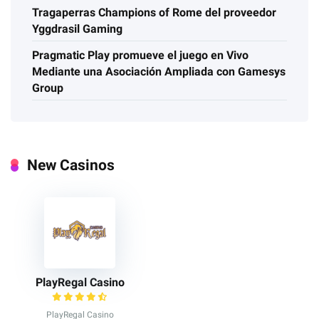
Tragaperras Champions of Rome del proveedor
Yggdrasil Gaming
Pragmatic Play promueve el juego en Vivo
Mediante una Asociación Ampliada con Gamesys
Group
New Casinos
PlayRegal Casino
PlayRegal Casino