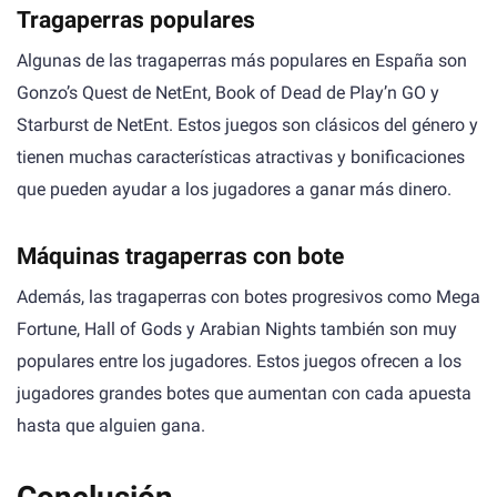
Tragaperras populares
Algunas de las tragaperras más populares en España son
Gonzo’s Quest de NetEnt, Book of Dead de Play’n GO y
Starburst de NetEnt. Estos juegos son clásicos del género y
tienen muchas características atractivas y bonificaciones
que pueden ayudar a los jugadores a ganar más dinero.
Máquinas tragaperras con bote
Además, las tragaperras con botes progresivos como Mega
Fortune, Hall of Gods y Arabian Nights también son muy
populares entre los jugadores. Estos juegos ofrecen a los
jugadores grandes botes que aumentan con cada apuesta
hasta que alguien gana.