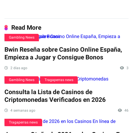
Read More
Gambling News
Bwin Reseña sobre Casino Online España,
Empieza a Jugar y Consigue Bonos
2 días ago
3
Gambling News
Tragaperras news
Consulta la Lista de Casinos de
Criptomonedas Verificados en 2026
4 semanas ago
46
Tragaperras news