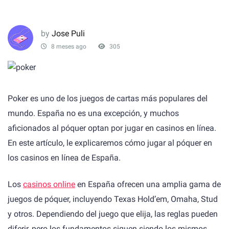
by
Jose Puli
8 meses ago
305
Poker es uno de los juegos de cartas más populares del
mundo. España no es una excepción, y muchos
aficionados al póquer optan por jugar en casinos en línea.
En este artículo, le explicaremos cómo jugar al póquer en
los casinos en línea de España.
Los
casinos online
en España ofrecen una amplia gama de
juegos de póquer, incluyendo Texas Hold’em, Omaha, Stud
y otros. Dependiendo del juego que elija, las reglas pueden
diferir, pero los fundamentos siguen siendo los mismos.