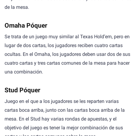
de la mesa.
Omaha Póquer
Se trata de un juego muy similar al Texas Hold’em, pero en
lugar de dos cartas, los jugadores reciben cuatro cartas
ocultas. En el Omaha, los jugadores deben usar dos de sus
cuatro cartas y tres cartas comunes de la mesa para hacer
una combinación.
Stud Póquer
Juego en el que a los jugadores se les reparten varias
cartas boca arriba, junto con las cartas boca arriba de la
mesa. En el Stud hay varias rondas de apuestas, y el
objetivo del juego es tener la mejor combinación de sus