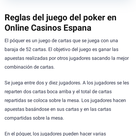
Reglas del juego del poker en
Online Casinos Espana
El póquer es un juego de cartas que se juega con una
baraja de 52 cartas. El objetivo del juego es ganar las
apuestas realizadas por otros jugadores sacando la mejor
combinación de cartas.
Se juega entre dos y diez jugadores. A los jugadores se les
reparten dos cartas boca arriba y el total de cartas
repartidas se coloca sobre la mesa. Los jugadores hacen
apuestas basándose en sus cartas y en las cartas
compartidas sobre la mesa.
En el póquer, los jugadores pueden hacer varias