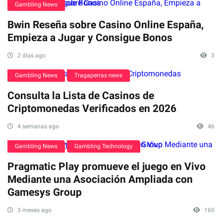
Gambling News
Bwin Reseña sobre Casino Online España,
Empieza a Jugar y Consigue Bonos
2 días ago
3
Gambling News
Tragaperras news
Consulta la Lista de Casinos de
Criptomonedas Verificados en 2026
4 semanas ago
46
Gambling News
Gambling Technology
Pragmatic Play promueve el juego en Vivo
Mediante una Asociación Ampliada con
Gamesys Group
3 meses ago
160