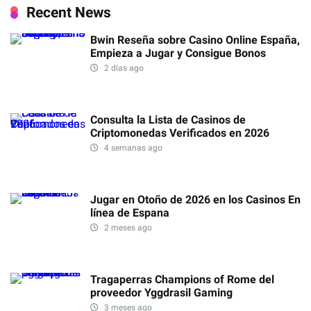
Recent News
Bwin Reseña sobre Casino Online España,
Empieza a Jugar y Consigue Bonos
2 días ago
Consulta la Lista de Casinos de
Criptomonedas Verificados en 2026
4 semanas ago
Jugar en Otoño de 2026 en los Casinos En
línea de Espana
2 meses ago
Tragaperras Champions of Rome del
proveedor Yggdrasil Gaming
3 meses ago