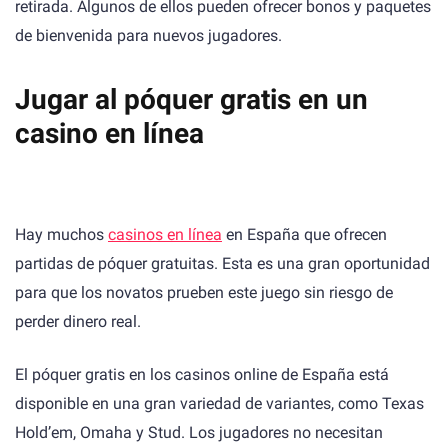
retirada. Algunos de ellos pueden ofrecer bonos y paquetes
de bienvenida para nuevos jugadores.
Jugar al póquer gratis en un
casino en línea
Hay muchos
casinos en línea
en España que ofrecen
partidas de póquer gratuitas. Esta es una gran oportunidad
para que los novatos prueben este juego sin riesgo de
perder dinero real.
El póquer gratis en los casinos online de España está
disponible en una gran variedad de variantes, como Texas
Hold’em, Omaha y Stud. Los jugadores no necesitan