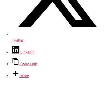
Twitter
LinkedIn
Copy Link
More