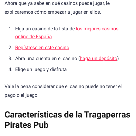
Ahora que ya sabe en qué casinos puede jugar, le
explicaremos cómo empezar a jugar en ellos.
Elija un casino de la lista de
los mejores casinos
online de España
Regístrese en este casino
Abra una cuenta en el casino (
haga un depósito
)
Elige un juego y disfruta
Vale la pena considerar que el casino puede no tener el
pago o el juego.
Características de la Tragaperras
Pirates Pub