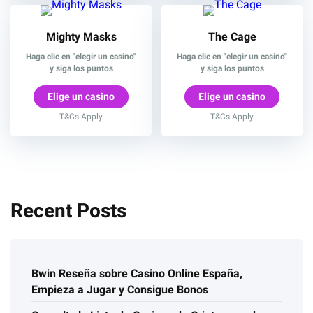
Mighty Masks
The Cage
Haga clic en "elegir un casino"
Haga clic en "elegir un casino"
y siga los puntos
y siga los puntos
Elige un casino
Elige un casino
T&Cs Apply
T&Cs Apply
Recent Posts
Bwin Reseña sobre Casino Online España,
Empieza a Jugar y Consigue Bonos