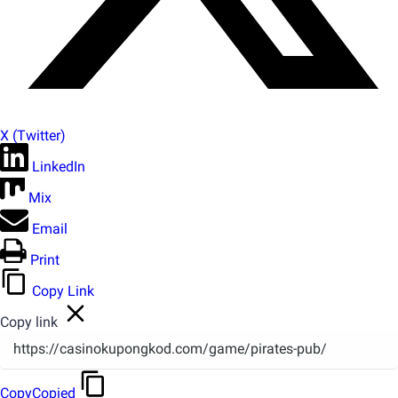
X (Twitter)
LinkedIn
Mix
Email
Print
Copy Link
Copy link
Copy
Copied