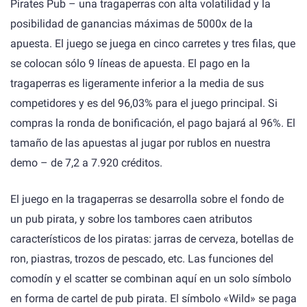
Pirates Pub – una tragaperras con alta volatilidad y la
posibilidad de ganancias máximas de 5000x de la
apuesta. El juego se juega en cinco carretes y tres filas, que
se colocan sólo 9 líneas de apuesta. El pago en la
tragaperras es ligeramente inferior a la media de sus
competidores y es del 96,03% para el juego principal. Si
compras la ronda de bonificación, el pago bajará al 96%. El
tamaño de las apuestas al jugar por rublos en nuestra
demo – de 7,2 a 7.920 créditos.
El juego en la tragaperras se desarrolla sobre el fondo de
un pub pirata, y sobre los tambores caen atributos
característicos de los piratas: jarras de cerveza, botellas de
ron, piastras, trozos de pescado, etc. Las funciones del
comodín y el scatter se combinan aquí en un solo símbolo
en forma de cartel de pub pirata. El símbolo «Wild» se paga