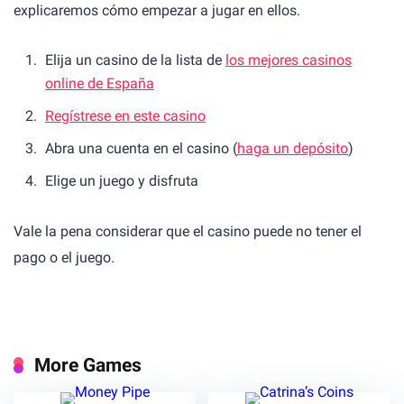
explicaremos cómo empezar a jugar en ellos.
Elija un casino de la lista de
los mejores casinos
online de España
Regístrese en este casino
Abra una cuenta en el casino (
haga un depósito
)
Elige un juego y disfruta
Vale la pena considerar que el casino puede no tener el
pago o el juego.
More Games