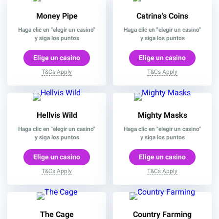
Money Pipe
Catrina’s Coins
Haga clic en "elegir un casino"
Haga clic en "elegir un casino"
y siga los puntos
y siga los puntos
Elige un casino
Elige un casino
T&Cs Apply
T&Cs Apply
Hellvis Wild
Mighty Masks
Haga clic en "elegir un casino"
Haga clic en "elegir un casino"
y siga los puntos
y siga los puntos
Elige un casino
Elige un casino
T&Cs Apply
T&Cs Apply
The Cage
Country Farming