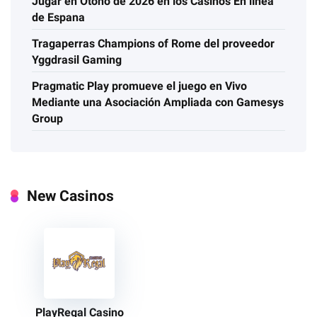
Jugar en Otoño de 2026 en los Casinos En línea
de Espana
Tragaperras Champions of Rome del proveedor
Yggdrasil Gaming
Pragmatic Play promueve el juego en Vivo
Mediante una Asociación Ampliada con Gamesys
Group
New Casinos
PlayRegal Casino