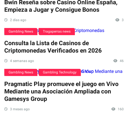
Bwin Reseña sobre Casino Online España,
Empieza a Jugar y Consigue Bonos
2 días ago
3
Gambling News
Tragaperras news
Consulta la Lista de Casinos de
Criptomonedas Verificados en 2026
4 semanas ago
46
Gambling News
Gambling Technology
Pragmatic Play promueve el juego en Vivo
Mediante una Asociación Ampliada con
Gamesys Group
3 meses ago
160