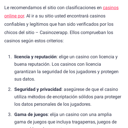
Le recomendamos el sitio con clasificaciones en
casinos
online por
. Al ir a su sitio usted encontrará casinos
confiables y legítimos que han sido verificados por los
chicos del sitio – Casinozerapp. Ellos comprueban los
casinos según estos criterios:
licencia y reputación
: elige un casino con licencia y
buena reputación. Los casinos con licencia
garantizan la seguridad de los jugadores y protegen
sus datos.
Seguridad y privacidad
: asegúrese de que el casino
utiliza métodos de encriptación sólidos para proteger
los datos personales de los jugadores.
Gama de juegos
: elija un casino con una amplia
gama de juegos que incluya tragaperras, juegos de