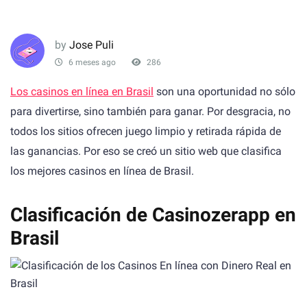
by
Jose Puli
6 meses ago
286
Los casinos en línea en Brasil
son una oportunidad no sólo
para divertirse, sino también para ganar. Por desgracia, no
todos los sitios ofrecen juego limpio y retirada rápida de
las ganancias. Por eso se creó un sitio web que clasifica
los mejores casinos en línea de Brasil.
Clasificación de Casinozerapp en
Brasil