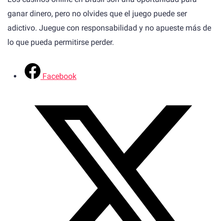
ganar dinero, pero no olvides que el juego puede ser
adictivo. Juegue con responsabilidad y no apueste más de
lo que pueda permitirse perder.
Facebook