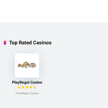
Top Rated Casinos
PlayRegal Casino
PlayRegal Casino