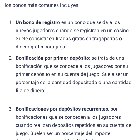
los bonos más comunes incluyen:
Un bono de registr
o es un bono que se da a los
nuevos jugadores cuando se registran en un casino.
Suele consistir en tiradas gratis en tragaperras o
dinero gratis para jugar.
Bonificación por primer depósito
: se trata de una
bonificación que se concede a los jugadores por su
primer depósito en su cuenta de juego. Suele ser un
porcentaje de la cantidad depositada o una cantidad
fija de dinero.
Bonificaciones por depósitos recurrentes
: son
bonificaciones que se conceden a los jugadores
cuando realizan depósitos repetidos en su cuenta de
juego. Suelen ser un porcentaje del importe