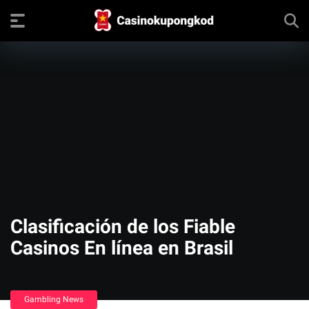
Clasificación de los Fiable
Casinos En línea en Brasil
Gambling News