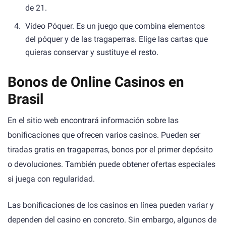
de 21.
Video Póquer. Es un juego que combina elementos
del póquer y de las tragaperras. Elige las cartas que
quieras conservar y sustituye el resto.
Bonos de Online Casinos en
Brasil
En el sitio web encontrará información sobre las
bonificaciones que ofrecen varios casinos. Pueden ser
tiradas gratis en tragaperras, bonos por el primer depósito
o devoluciones. También puede obtener ofertas especiales
si juega con regularidad.
Las bonificaciones de los casinos en línea pueden variar y
dependen del casino en concreto. Sin embargo, algunos de